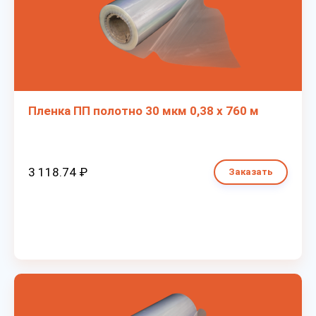
Пленка ПП полотно 30 мкм 0,38 х 760 м
3 118.74 ₽
Заказать