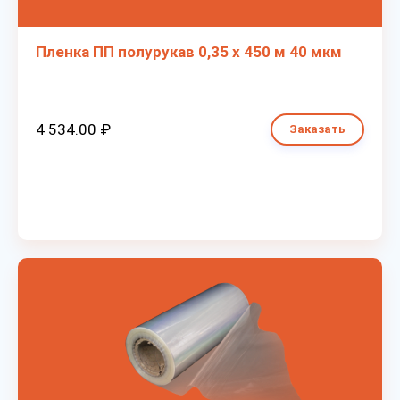
Пленка ПП полурукав 0,35 х 450 м 40 мкм
4 534.00 ₽
Заказать