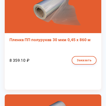
Пленка ПП полурукав 30 мкм 0,45 х 860 м
8 359.10 ₽
Заказать