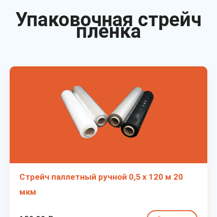
Упаковочная стрейч
пленка
Стрейч паллетный ручной 0,5 х 120 м 20
мкм