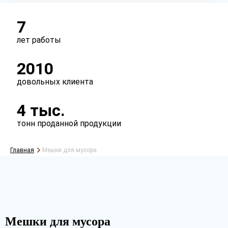
Сырье
первичное
вторичное
7
лет работы
Литраж
2010
30л
60л
80л
120л
довольных клиента
180л
свое
4 тыс.
Фальц
тонн проданной продукции
есть
нет
Главная
Мешки для мусора
Перфорация
есть
нет
Упаковка
Мешки для мусора
пласты
рулоны
втулка