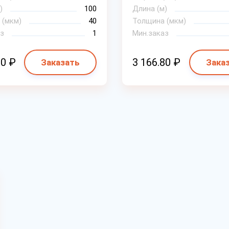
)
100
Длина (м)
 (мкм)
40
Толщина (мкм)
з
1
Мин.заказ
00 ₽
3 166.80 ₽
Заказать
Зака