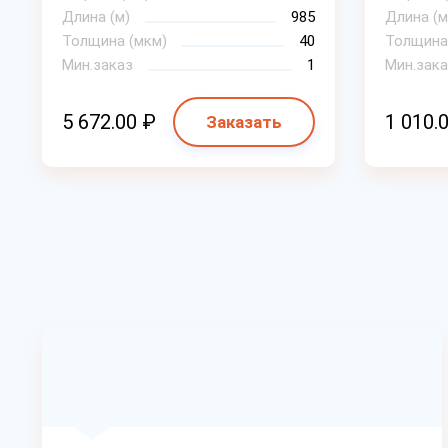
Длина (м)
985
Длина (м
Толщина (мкм)
40
Толщина
Мин.заказ
1
Мин.зака
5 672.00 ₽
1 010.
Заказать