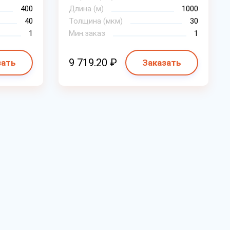
400
Длина (м)
1000
40
Толщина (мкм)
30
1
Мин.заказ
1
9 719.20 ₽
зать
Заказать