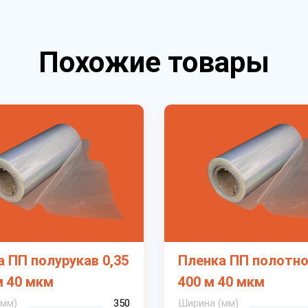
Похожие товары
 ПП полурукав 0,35
Пленка ПП полотно 
м 40 мкм
400 м 40 мкм
(мм)
350
Ширина (мм)