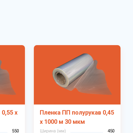
0,55 х
Пленка ПП полурукав 0,45
х 1000 м 30 мкм
550
Ширина (мм)
450