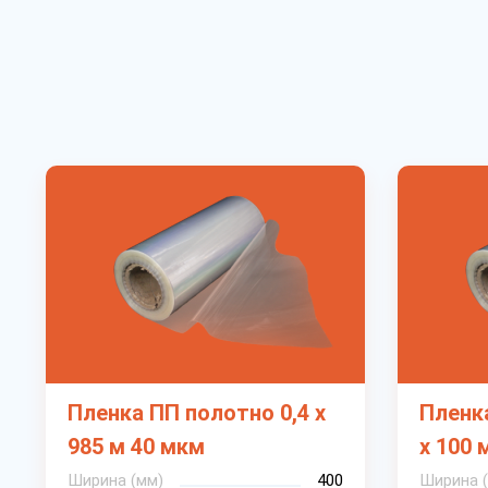
Пленка ПП полотно 0,4 х
Пленка
985 м 40 мкм
х 100 
Ширина (мм)
400
Ширина 