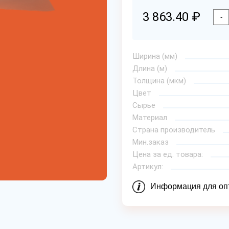
3 863.40 ₽
-
Ширина (мм)
Длина (м)
Толщина (мкм)
Цвет
Сырье
Материал
Страна производитель
Мин.заказ
Цена за ед. товара:
Артикул:
Информация для оп