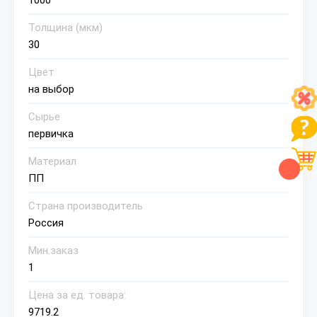
1000
Толщина (мкм)
30
Цвет
на выбор
Сырье
первичка
Материал
ПП
Страна производитель
Россия
Мин.заказ
1
Цена за ед. товара:
9719.2