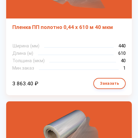
Пленка ПП полотно 0,44 х 610 м 40 мкм
Ширина (мм)
440
Длина (м)
610
Толщина (мкм)
40
Мин.заказ
1
3 863.40 ₽
Заказать