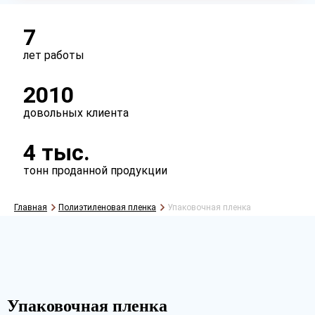
Сырье
первичное
вторичное
микс
7
лет работы
Тип
2010
рукав
полурукав
полотно
довольных клиента
Перфорация
4 тыс.
есть
нет
тонн проданной продукции
Главная
Полиэтиленовая пленка
Упаковочная пленка
Упаковочная пленка