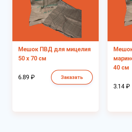
Мешок ПВД для мицелия
Мешок
50 х 70 см
марино
40 см
6.89 ₽
Заказать
3.14 ₽