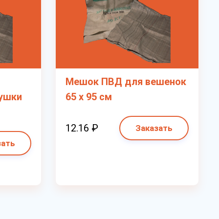
Мешок ПВД для вешенок
сушки
65 х 95 см
12.16 ₽
Заказать
зать