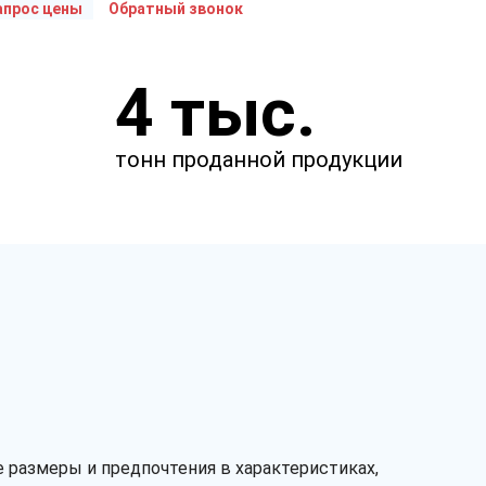
апрос цены
Обратный звонок
Укажите параметры
4 тыс.
Чтобы мы смогли рассчитать
стоимость товаров.
тонн проданной продукции
мм
мм
мкм
 размеры и предпочтения в характеристиках,