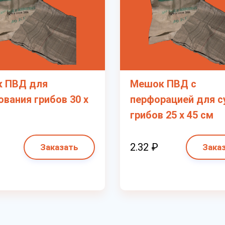
 ПВД для
Мешок ПВД с
вания грибов 30 х
перфорацией для 
грибов 25 х 45 см
2.32 ₽
Заказать
Зака