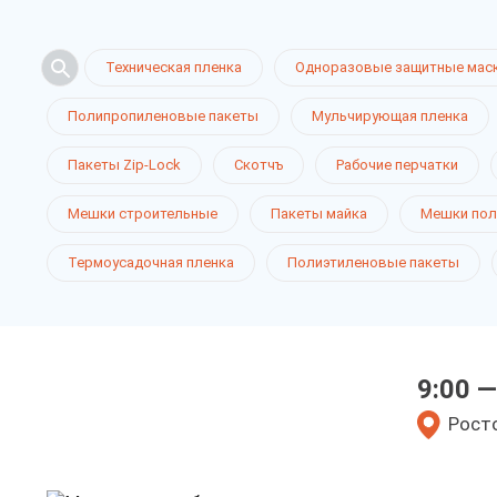
Техническая пленка
Одноразовые защитные мас
Полипропиленовые пакеты
Мульчирующая пленка
Пакеты Zip-Lock
Скотчъ
Рабочие перчатки
Мешки для
Мешки строительные
Пакеты майка
Мешки пол
Термоусадочная пленка
Полиэтиленовые пакеты
в Ростове-
9:00 —
у нас выгодно
Росто