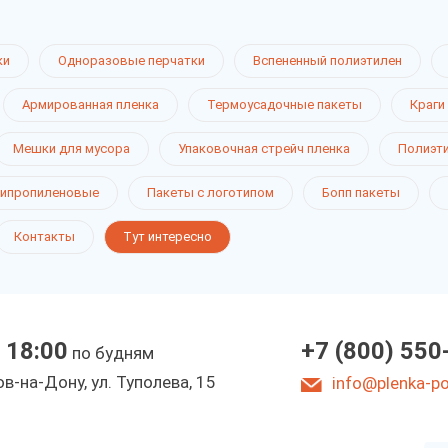
ки
Одноразовые перчатки
Вспененный полиэтилен
Армированная пленка
Термоусадочные пакеты
Краги
Мешки для мусора
Упаковочная стрейч пленка
Полиэт
 грибов
ипропиленовые
Пакеты с логотипом
Бопп пакеты
Контакты
Тут интересно
на-Дону
 18:00
+7 (800) 550
по будням
в-на-Дону, ул. Туполева, 15
info@plenka-pol