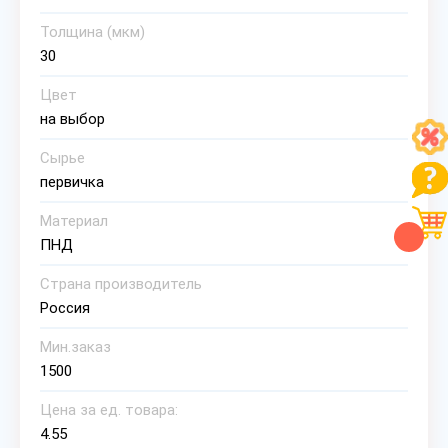
Толщина (мкм)
30
Цвет
на выбор
Сырье
первичка
Материал
ПНД
Страна производитель
Россия
Мин.заказ
1500
Цена за ед. товара:
4.55