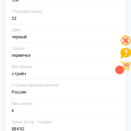
350
Толщина (мкм)
23
Цвет
черный
Сырье
первичка
Материал
стрейч
Страна производитель
Россия
Мин.заказ
6
Цена за ед. товара:
884.92