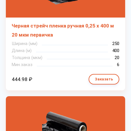
Черная стрейч пленка ручная 0,25 х 400 м
20 мкм первичка
Ширина (мм)
250
Длина (м)
400
Толщина (мкм)
20
Мин.заказ
6
444.98 ₽
Заказать