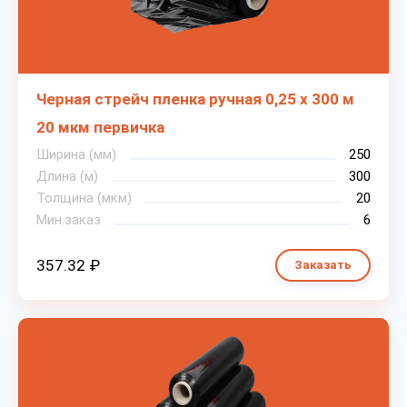
Черная стрейч пленка ручная 0,25 х 300 м
20 мкм первичка
Ширина (мм)
250
Длина (м)
300
Толщина (мкм)
20
Мин.заказ
6
357.32 ₽
Заказать