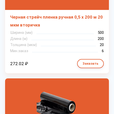
Черная стрейч пленка ручная 0,5 х 200 м 20
мкм вторичка
Ширина (мм)
500
Длина (м)
200
Толщина (мкм)
20
Мин.заказ
6
272.02 ₽
Заказать