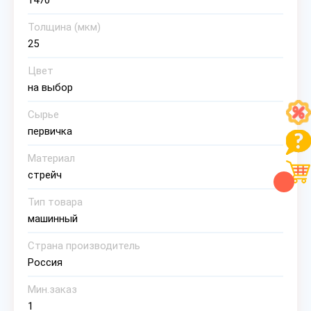
1470
Толщина (мкм)
25
Цвет
на выбор
Сырье
первичка
Материал
стрейч
Тип товара
машинный
Страна производитель
Россия
Мин.заказ
1