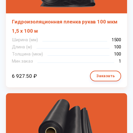
Гидроизоляционная пленка рукав 100 мкм
1,5 х 100 м
Ширина (мм)
1500
Длина (м)
100
Толщина (мкм)
100
Мин.заказ
1
6 927.50 ₽
Заказать