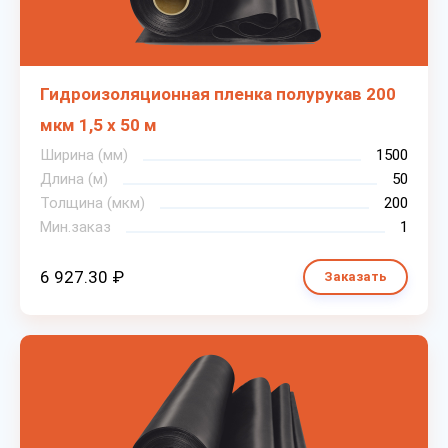
Гидроизоляционная пленка полурукав 200
мкм 1,5 х 50 м
Ширина (мм)
1500
Длина (м)
50
Толщина (мкм)
200
Мин.заказ
1
6 927.30 ₽
Заказать