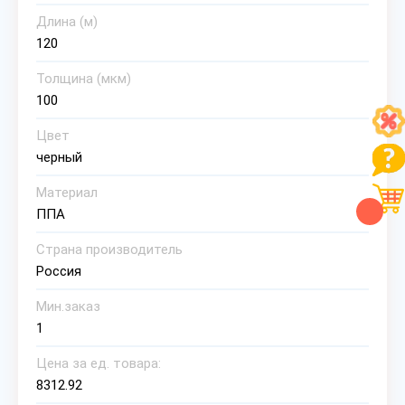
Длина (м)
120
Толщина (мкм)
100
Цвет
черный
Материал
ППА
Страна производитель
Россия
Мин.заказ
1
Цена за ед. товара:
8312.92