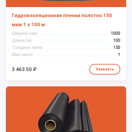
Гидроизоляционная пленка полотно 150
мкм 1 х 100 м
Ширина (мм)
1000
Длина (м)
100
Толщина (мкм)
150
Мин.заказ
1
3 463.50 ₽
Заказать