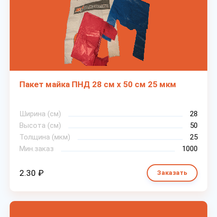
Пакет майка ПНД 28 см х 50 см 25 мкм
Ширина (см)
28
Высота (см)
50
Толщина (мкм)
25
Мин.заказ
1000
2.30 ₽
Заказать