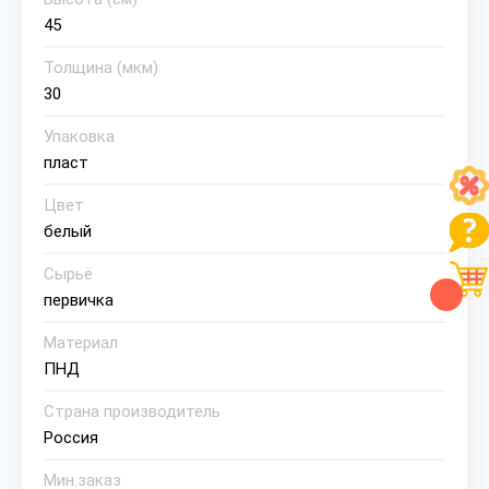
45
Толщина (мкм)
30
Упаковка
пласт
Цвет
белый
Сырьё
первичка
Материал
ПНД
Страна производитель
Россия
Мин.заказ