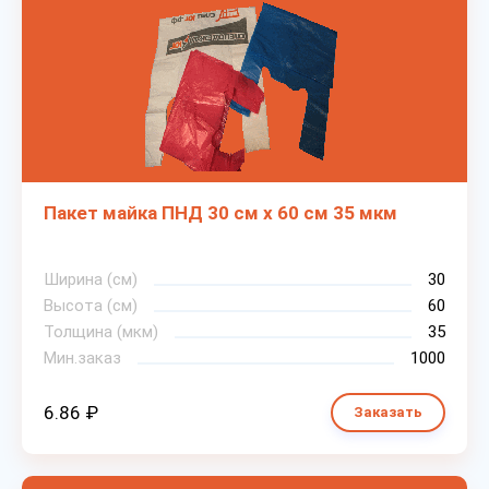
Пакет майка ПНД 30 см х 60 см 35 мкм
Ширина (см)
30
Высота (см)
60
Толщина (мкм)
35
Мин.заказ
1000
6.86 ₽
Заказать