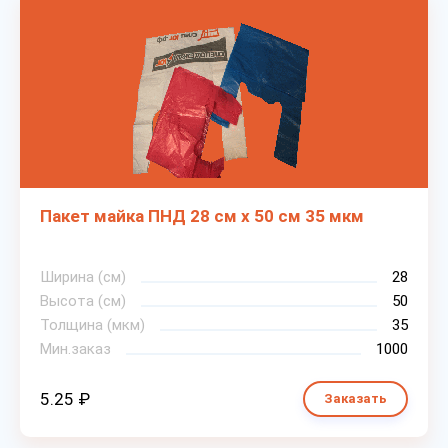
Пакет майка ПНД 28 см х 50 см 35 мкм
Ширина (см)
28
Высота (см)
50
Толщина (мкм)
35
Мин.заказ
1000
5.25 ₽
Заказать