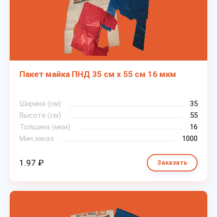
Пакет майка ПНД 35 см х 55 см 16 мкм
Ширина (см)
35
Высота (см)
55
Толщина (мкм)
16
Мин.заказ
1000
1.97 ₽
Заказать