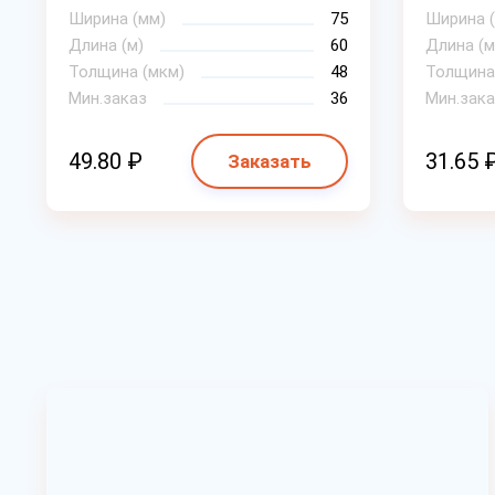
Ширина (мм)
75
Ширина 
Длина (м)
60
Длина (м
Толщина (мкм)
48
Толщина
Мин.заказ
36
Мин.зака
49.80 ₽
31.65 
Заказать