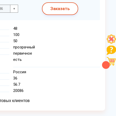
Заказать
+
48
100
50
прозрачный
первичное
есть
Россия
36
56.7
20086
товых клиентов