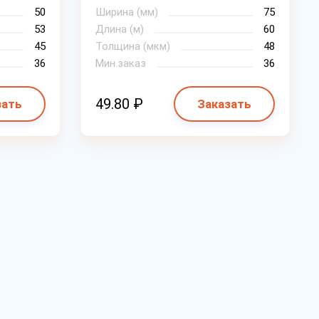
50
Ширина (мм)
75
53
Длина (м)
60
45
Толщина (мкм)
48
36
Мин.заказ
36
49.80 ₽
зать
Заказать