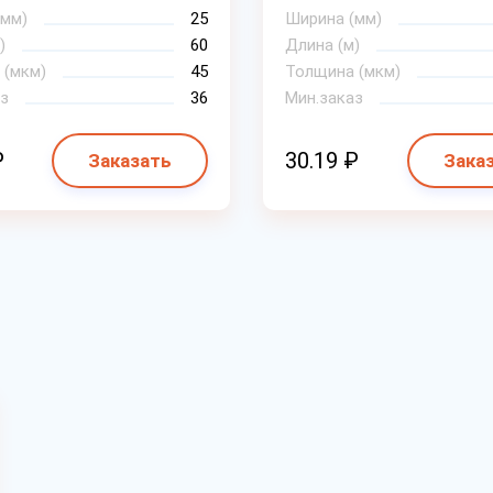
(мм)
25
Ширина (мм)
)
60
Длина (м)
 (мкм)
45
Толщина (мкм)
з
36
Мин.заказ
₽
30.19 ₽
Заказать
Зака