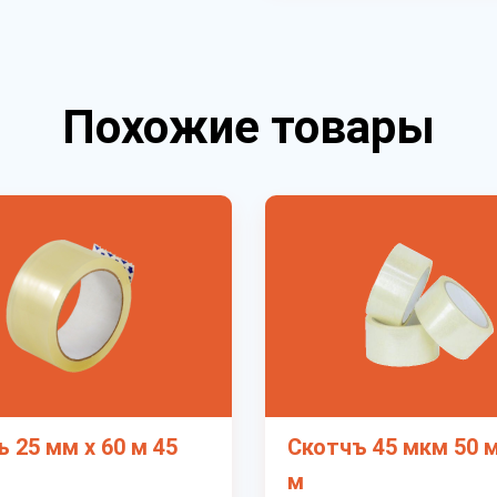
Похожие товары
 25 мм х 60 м 45
Скотчъ 45 мкм 50 м
м