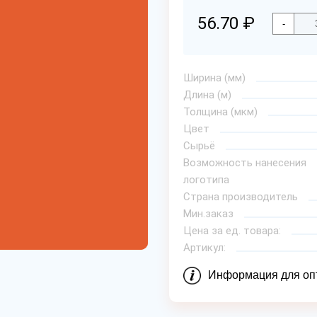
56.70 ₽
-
Ширина (мм)
Длина (м)
Толщина (мкм)
Цвет
Сырьё
Возможность нанесения
логотипа
Страна производитель
Мин.заказ
Цена за ед. товара:
Артикул:
Информация для оп