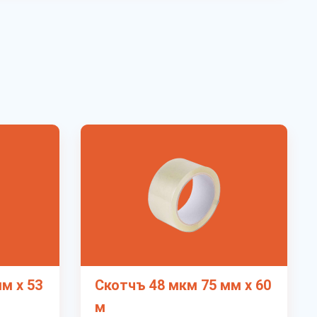
м х 53
Скотчъ 48 мкм 75 мм х 60
м