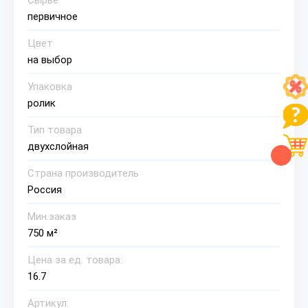
Сырье
первичное
Цвет
на выбор
Упаковка
ролик
Тип товара
двухслойная
Страна производитель
Россия
Мин.заказ
750 м²
Цена за ед. товара:
16.7
Артикул: