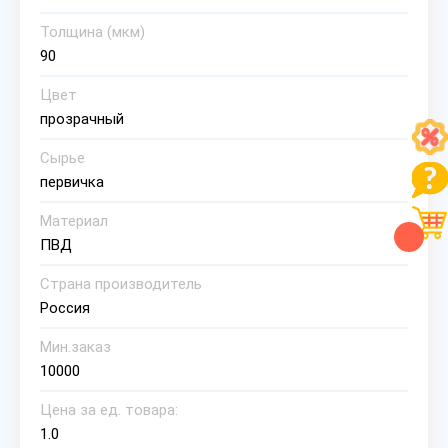
Толщина (мкм)
90
Цвет
прозрачный
Сырье
первичка
Материал
ПВД
Страна производитель
Россия
Мин.заказ
10000
Цена за ед. товара:
1.0