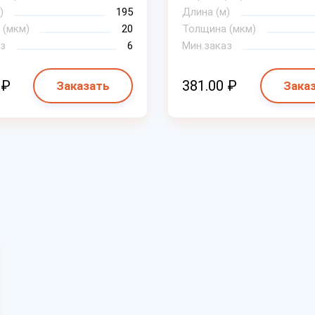
)
195
Длина (м)
 (мкм)
20
Толщина (мкм)
з
6
Мин.заказ
 ₽
381.00 ₽
Заказать
Зака