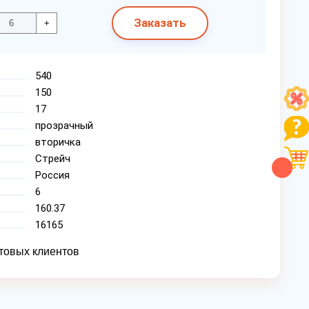
Заказать
+
540
150
17
прозрачный
вторичка
Стрейч
Россия
6
160.37
16165
товых клиентов