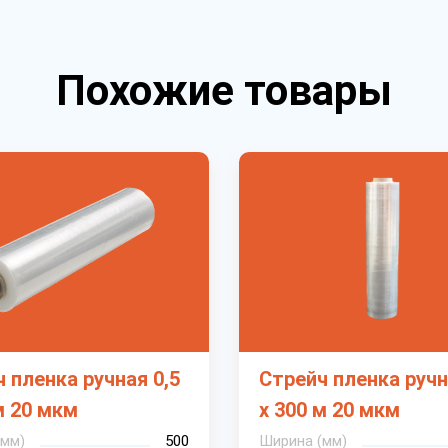
Похожие товары
 пленка ручная 0,5
Стрейч пленка ручн
м 20 мкм
х 300 м 20 мкм
(мм)
500
Ширина (мм)