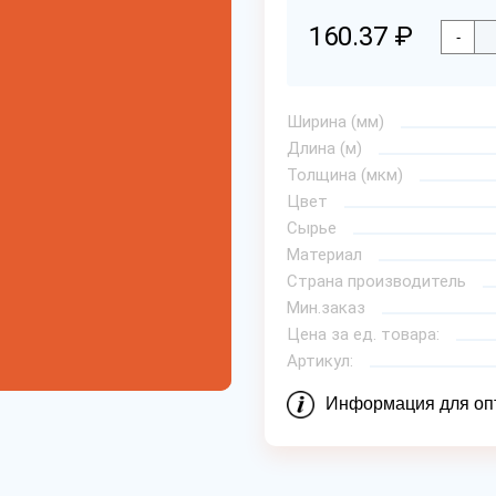
160.37 ₽
-
Ширина (мм)
Длина (м)
Толщина (мкм)
Цвет
Сырье
Материал
Страна производитель
Мин.заказ
Цена за ед. товара:
Артикул:
Информация для оп