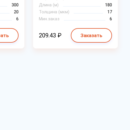
300
Длина (м)
180
20
Толщина (мкм)
17
6
Мин.заказ
6
209.43 ₽
зать
Заказать