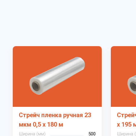
Стрейч пленка ручная 23
Стрейч
мкм 0,5 х 180 м
х 195 
Ширина (мм)
500
Ширина 