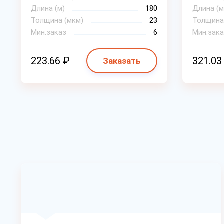
Длина (м)
180
Длина (м
Толщина (мкм)
23
Толщина
Мин.заказ
6
Мин.зака
223.66 ₽
321.03
Заказать