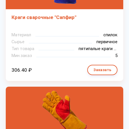
Краги сварочные "Сапфир"
Материал
спилок
Сырье
первичное
Тип товара
пятипалые краги для сварки
Мин.заказ
5
306.40 ₽
Заказать