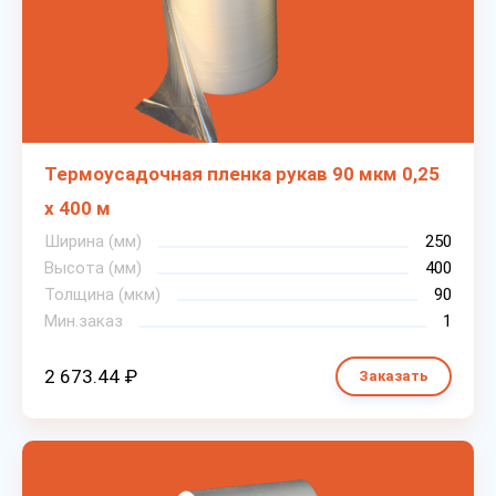
Термоусадочная пленка рукав 90 мкм 0,25
х 400 м
Ширина (мм)
250
Высота (мм)
400
Толщина (мкм)
90
Мин.заказ
1
2 673.44 ₽
Заказать