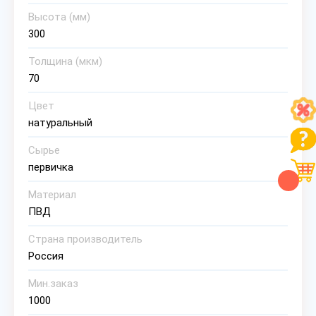
Высота (мм)
300
Толщина (мкм)
70
Цвет
натуральный
Сырье
первичка
Материал
ПВД
Страна производитель
Россия
Мин.заказ
1000